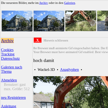
Die neuesten Bilder, mehr im
Archiv
oder in den
Galerien
.
Archiv
X
Hinweis schliessen
Ihr Browser muß animierte Gif eingeschaltet haben. Der E
Cookies
Your Browser must have animated Gif enabled. Best viewe
Tracking
Datenschutz
hoch damit
Galerien nach
•
Wackel-3D
•
Anaglyphen
•
Thema
Abmelden
Benutzer:
gast
max. Größe:
512
neu Registrieren
Anleitung