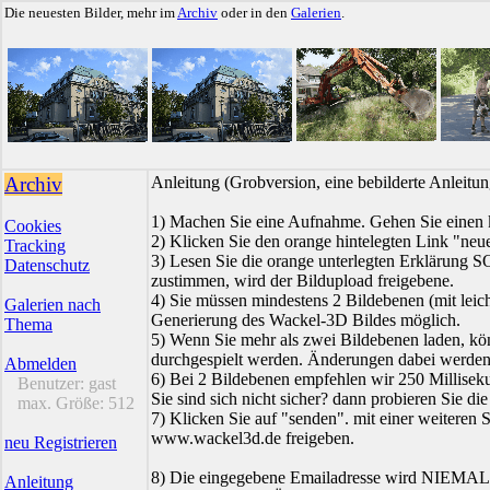
Die neuesten Bilder, mehr im
Archiv
oder in den
Galerien
.
Archiv
Anleitung (Grobversion, eine bebilderte Anleit
1) Machen Sie eine Aufnahme. Gehen Sie einen k
Cookies
2) Klicken Sie den orange hintelegten Link "neue
Tracking
3) Lesen Sie die orange unterlegten Erklärung
Datenschutz
zustimmen, wird der Bildupload freigebene.
4) Sie müssen mindestens 2 Bildebenen (mit leich
Galerien nach
Generierung des Wackel-3D Bildes möglich.
Thema
5) Wenn Sie mehr als zwei Bildebenen laden, kö
durchgespielt werden. Änderungen dabei werden s
Abmelden
6) Bei 2 Bildebenen empfehlen wir 250 Millisek
Benutzer:
gast
Sie sind sich nicht sicher? dann probieren Sie die
max. Größe:
512
7) Klicken Sie auf "senden". mit einer weiteren 
www.wackel3d.de freigeben.
neu Registrieren
8) Die eingegebene Emailadresse wird NIEMALS 
Anleitung