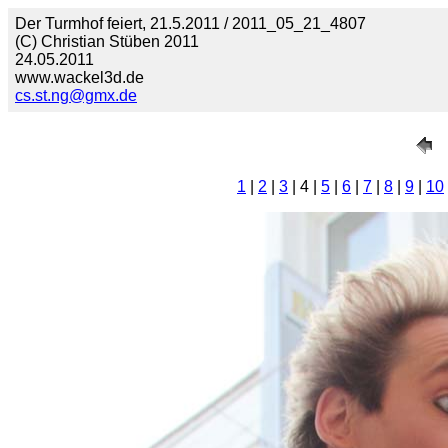
Der Turmhof feiert, 21.5.2011 / 2011_05_21_4807
(C) Christian Stüben 2011
24.05.2011
www.wackel3d.de
cs.st.ng@gmx.de
1
|
2
|
3
| 4 |
5
|
6
|
7
|
8
|
9
|
10