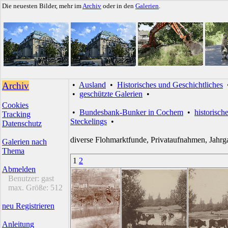
Die neuesten Bilder, mehr im
Archiv
oder in den
Galerien
.
Archiv
•
Ausland
•
Historisches und Geschichtliches
•
geschützte Galerien
•
Cookies
•
Bundesbank-Bunker in Cochem
•
historisch
Tracking
Steckelings
•
Datenschutz
diverse Flohmarktfunde, Privataufnahmen, Jahrg
Galerien nach
Thema
1
2
Abmelden
Benutzer:
gast
max. Größe:
512
neu Registrieren
Anleitung