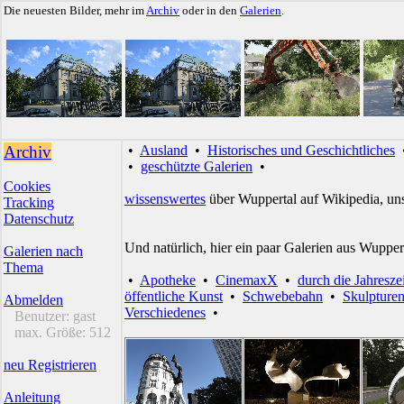
Die neuesten Bilder, mehr im
Archiv
oder in den
Galerien
.
Archiv
•
Ausland
•
Historisches und Geschichtliches
•
geschützte Galerien
•
Cookies
wissenswertes
über Wuppertal auf Wikipedia, un
Tracking
Datenschutz
Und natürlich, hier ein paar Galerien aus Wupper
Galerien nach
Thema
•
Apotheke
•
CinemaxX
•
durch die Jahresze
öffentliche Kunst
•
Schwebebahn
•
Skulpture
Abmelden
Verschiedenes
•
Benutzer:
gast
max. Größe:
512
neu Registrieren
Anleitung