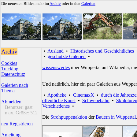
Die neuesten Bilder, mehr im
Archiv
oder in den
Galerien
.
Archiv
•
Ausland
•
Historisches und Geschichtliches
•
geschützte Galerien
•
Cookies
wissenswertes
über Wuppertal auf Wikipedia, un
Tracking
Datenschutz
Und natürlich, hier ein paar Galerien aus Wupper
Galerien nach
Thema
•
Apotheke
•
CinemaxX
•
durch die Jahresze
öffentliche Kunst
•
Schwebebahn
•
Skulpture
Abmelden
Verschiedenes
•
Benutzer:
gast
max. Größe:
512
Die
Strohpuppenaktion
der
Bauern in Wuppertal
.
neu Registrieren
Anleitung