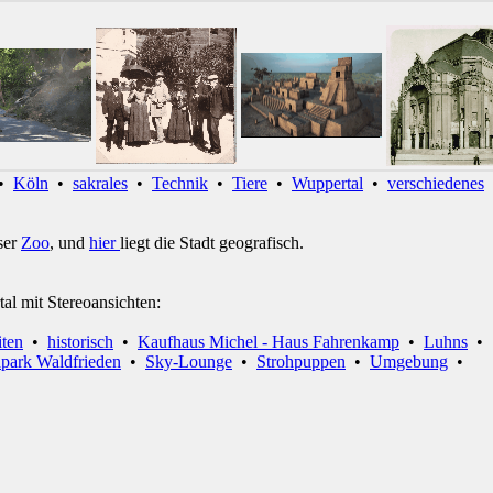
•
Köln
•
sakrales
•
Technik
•
Tiere
•
Wuppertal
•
verschiedenes
ser
Zoo
, und
hier
liegt die Stadt geografisch.
tal mit Stereoansichten:
iten
•
historisch
•
Kaufhaus Michel - Haus Fahrenkamp
•
Luhns
•
npark Waldfrieden
•
Sky-Lounge
•
Strohpuppen
•
Umgebung
•