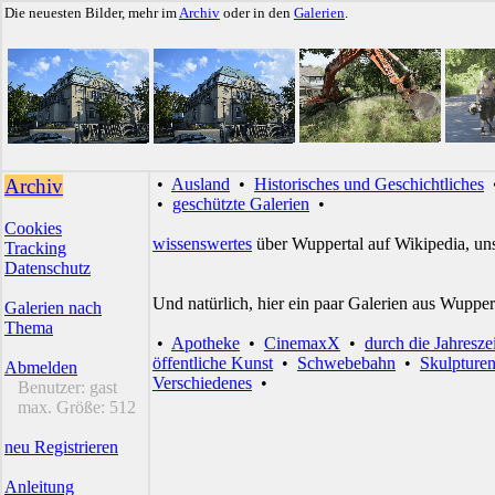
Die neuesten Bilder, mehr im
Archiv
oder in den
Galerien
.
Archiv
•
Ausland
•
Historisches und Geschichtliches
•
geschützte Galerien
•
Cookies
wissenswertes
über Wuppertal auf Wikipedia, un
Tracking
Datenschutz
Und natürlich, hier ein paar Galerien aus Wupper
Galerien nach
Thema
•
Apotheke
•
CinemaxX
•
durch die Jahresze
öffentliche Kunst
•
Schwebebahn
•
Skulpture
Abmelden
Verschiedenes
•
Benutzer:
gast
max. Größe:
512
neu Registrieren
Anleitung