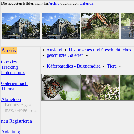
Die neuesten Bilder, mehr im
Archiv
oder in den
Galerien
.
Archiv
•
Ausland
•
Historisches und Geschichtliches
•
geschützte Galerien
•
Cookies
•
Käferparadies - Bugparadise
•
Tiere
•
Tracking
Datenschutz
Galerien nach
Thema
Abmelden
Benutzer:
gast
max. Größe:
512
neu Registrieren
Anleitung