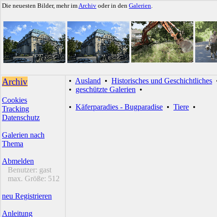
Die neuesten Bilder, mehr im
Archiv
oder in den
Galerien
.
Archiv
•
Ausland
•
Historisches und Geschichtliches
•
geschützte Galerien
•
Cookies
•
Käferparadies - Bugparadise
•
Tiere
•
Tracking
Datenschutz
Galerien nach
Thema
Abmelden
Benutzer:
gast
max. Größe:
512
neu Registrieren
Anleitung