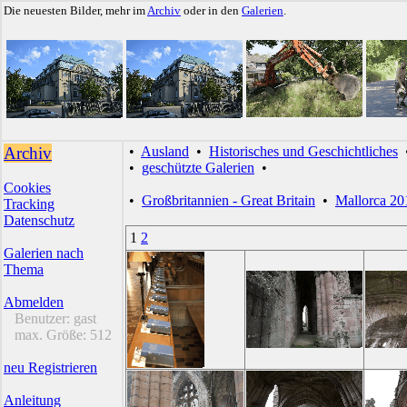
Die neuesten Bilder, mehr im
Archiv
oder in den
Galerien
.
Archiv
•
Ausland
•
Historisches und Geschichtliches
•
geschützte Galerien
•
Cookies
•
Großbritannien - Great Britain
•
Mallorca 20
Tracking
Datenschutz
1
2
Galerien nach
Thema
Abmelden
Benutzer:
gast
max. Größe:
512
neu Registrieren
Anleitung