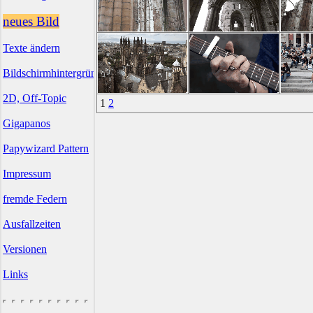
neues Bild
Texte ändern
Bildschirmhintergründe
2D, Off-Topic
1
2
Gigapanos
Papywizard Pattern
Impressum
fremde Federn
Ausfallzeiten
Versionen
Links