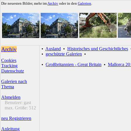
Die neuesten Bilder, mehr im
Archiv
oder in den
Galerien
.
Archiv
•
Ausland
•
Historisches und Geschichtliches
•
geschützte Galerien
•
Cookies
•
Großbritannien - Great Britain
•
Mallorca 20
Tracking
Datenschutz
Galerien nach
Thema
Abmelden
Benutzer:
gast
max. Größe:
512
neu Registrieren
Anleitung