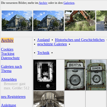
Die neuesten Bilder, mehr im
Archiv
oder in den
Galerien
.
Archiv
•
Ausland
•
Historisches und Geschichtliches
•
geschützte Galerien
•
Cookies
•
Technik
•
Tracking
Datenschutz
Galerien nach
Thema
Abmelden
Benutzer:
gast
max. Größe:
512
neu Registrieren
Anleitung