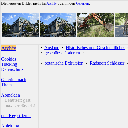
Die neuesten Bilder, mehr im
Archiv
oder in den
Galerien
.
Archiv
•
Ausland
•
Historisches und Geschichtliches
•
geschützte Galerien
•
Cookies
•
botanische Exkursion
•
Radsport Schlösser
Tracking
Datenschutz
Galerien nach
Thema
Abmelden
Benutzer:
gast
max. Größe:
512
neu Registrieren
Anleitung