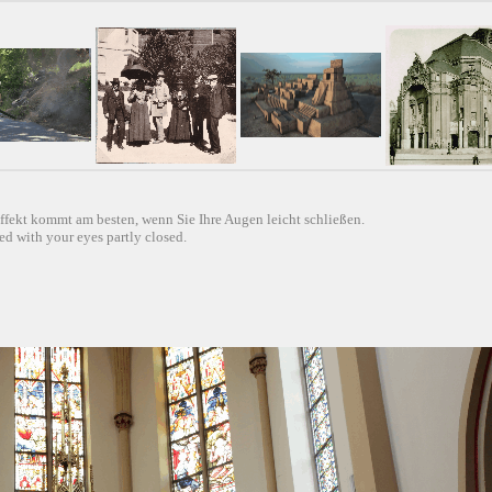
ffekt kommt am besten, wenn Sie Ihre Augen leicht schließen.
d with your eyes partly closed.