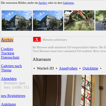
Die neuesten Bilder, mehr im
Archiv
oder in den
Galerien
.
Archiv
X
Hinweis schliessen
Ihr Browser muß animierte Gif eingeschaltet haben. Der E
Cookies
Your Browser must have animated Gif enabled. Best viewe
Tracking
Datenschutz
Altarraum
Galerien nach
•
Wackel-3D
•
Anaglyphen
•
Quicktime
•
Thema
Abmelden
Benutzer:
gast
max. Größe:
512
neu Registrieren
Anleitung