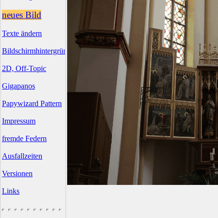
neues Bild
Texte ändern
Bildschirmhintergründe
2D, Off-Topic
Gigapanos
Papywizard Pattern
Impressum
fremde Federn
Ausfallzeiten
Versionen
Links