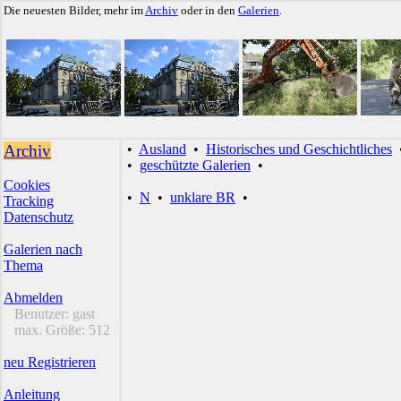
Die neuesten Bilder, mehr im
Archiv
oder in den
Galerien
.
Archiv
•
Ausland
•
Historisches und Geschichtliches
•
geschützte Galerien
•
Cookies
•
N
•
unklare BR
•
Tracking
Datenschutz
Galerien nach
Thema
Abmelden
Benutzer:
gast
max. Größe:
512
neu Registrieren
Anleitung