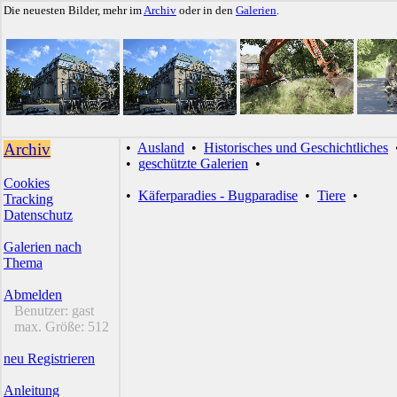
Die neuesten Bilder, mehr im
Archiv
oder in den
Galerien
.
Archiv
•
Ausland
•
Historisches und Geschichtliches
•
geschützte Galerien
•
Cookies
•
Käferparadies - Bugparadise
•
Tiere
•
Tracking
Datenschutz
Galerien nach
Thema
Abmelden
Benutzer:
gast
max. Größe:
512
neu Registrieren
Anleitung