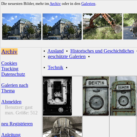
Die neuesten Bilder, mehr im
Archiv
oder in den
Galerien
.
Archiv
•
Ausland
•
Historisches und Geschichtliches
•
geschützte Galerien
•
Cookies
•
Technik
•
Tracking
Datenschutz
Galerien nach
Thema
Abmelden
Benutzer:
gast
max. Größe:
512
neu Registrieren
Anleitung