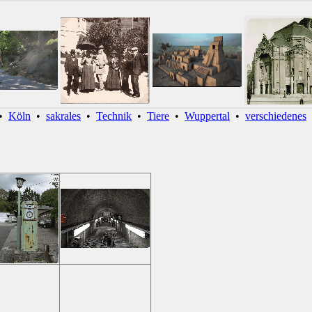
•
Köln
•
sakrales
•
Technik
•
Tiere
•
Wuppertal
•
verschiedenes