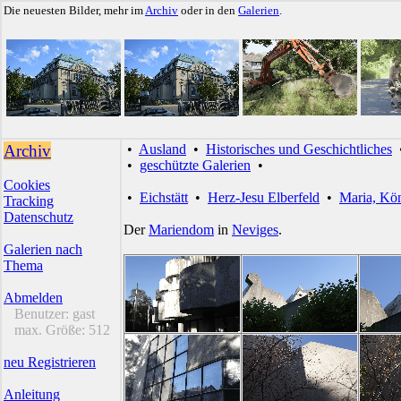
Die neuesten Bilder, mehr im
Archiv
oder in den
Galerien
.
Archiv
•
Ausland
•
Historisches und Geschichtliches
•
geschützte Galerien
•
Cookies
•
Eichstätt
•
Herz-Jesu Elberfeld
•
Maria, Kön
Tracking
Datenschutz
Der
Mariendom
in
Neviges
.
Galerien nach
Thema
Abmelden
Benutzer:
gast
max. Größe:
512
neu Registrieren
Anleitung