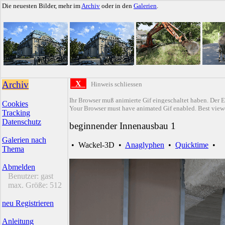
Die neuesten Bilder, mehr im
Archiv
oder in den
Galerien
.
Archiv
X
Hinweis schliessen
Ihr Browser muß animierte Gif eingeschaltet haben. Der E
Cookies
Your Browser must have animated Gif enabled. Best viewe
Tracking
Datenschutz
beginnender Innenausbau 1
Galerien nach
•
Wackel-3D
•
Anaglyphen
•
Quicktime
•
Thema
Abmelden
Benutzer:
gast
max. Größe:
512
neu Registrieren
Anleitung