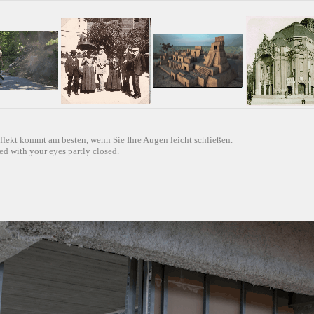
ffekt kommt am besten, wenn Sie Ihre Augen leicht schließen.
d with your eyes partly closed.