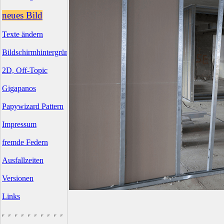
neues Bild
Texte ändern
Bildschirmhintergründe
2D, Off-Topic
Gigapanos
Papywizard Pattern
Impressum
fremde Federn
Ausfallzeiten
Versionen
Links