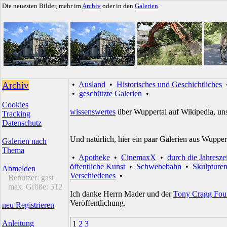
Die neuesten Bilder, mehr im
Archiv
oder in den
Galerien
.
Archiv
•
Ausland
•
Historisches und Geschichtliches
•
geschützte Galerien
•
Cookies
wissenswertes
über Wuppertal auf Wikipedia, un
Tracking
Datenschutz
Und natürlich, hier ein paar Galerien aus Wupper
Galerien nach
Thema
•
Apotheke
•
CinemaxX
•
durch die Jahresze
öffentliche Kunst
•
Schwebebahn
•
Skulpture
Abmelden
Verschiedenes
•
Benutzer:
gast
max. Größe:
512
Ich danke Herrn Mader und der
Tony Cragg Fou
Veröffentlichung.
neu Registrieren
Anleitung
1
2
3