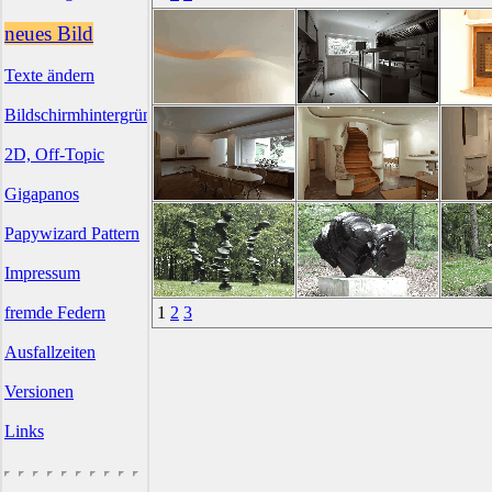
neues Bild
Texte ändern
Bildschirmhintergründe
2D, Off-Topic
Gigapanos
Papywizard Pattern
Impressum
fremde Federn
1
2
3
Ausfallzeiten
Versionen
Links