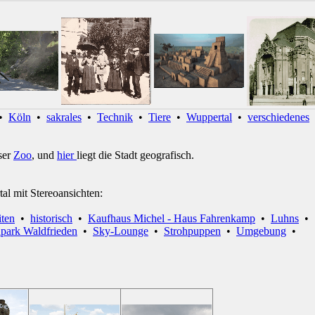
•
Köln
•
sakrales
•
Technik
•
Tiere
•
Wuppertal
•
verschiedenes
ser
Zoo
, und
hier
liegt die Stadt geografisch.
tal mit Stereoansichten:
iten
•
historisch
•
Kaufhaus Michel - Haus Fahrenkamp
•
Luhns
•
npark Waldfrieden
•
Sky-Lounge
•
Strohpuppen
•
Umgebung
•