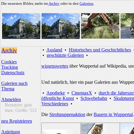
Die neuesten Bilder, mehr im
Archiv
oder in den
Galerien
.
Archiv
•
Ausland
•
Historisches und Geschichtliches
•
geschützte Galerien
•
Cookies
wissenswertes
über Wuppertal auf Wikipedia, un
Tracking
Datenschutz
Und natürlich, hier ein paar Galerien aus Wupper
Galerien nach
Thema
•
Apotheke
•
CinemaxX
•
durch die Jahresze
öffentliche Kunst
•
Schwebebahn
•
Skulpture
Abmelden
Verschiedenes
•
Benutzer:
gast
max. Größe:
512
Die
Strohpuppenaktion
der
Bauern in Wuppertal
.
neu Registrieren
Anleitung