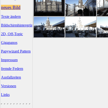
neues Bild
Texte ändern
Bildschirmhintergründe
2D, Off-Topic
Gigapanos
Papywizard Pattern
Impressum
fremde Federn
Ausfallzeiten
Versionen
Links