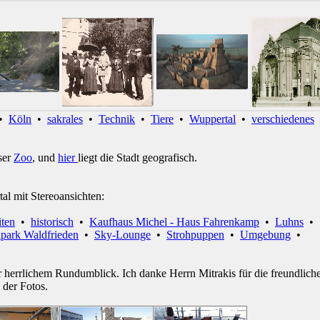
•
Köln
•
sakrales
•
Technik
•
Tiere
•
Wuppertal
•
verschiedenes
ser
Zoo
, und
hier
liegt die Stadt geografisch.
tal mit Stereoansichten:
iten
•
historisch
•
Kaufhaus Michel - Haus Fahrenkamp
•
Luhns
•
npark Waldfrieden
•
Sky-Lounge
•
Strohpuppen
•
Umgebung
•
 herrlichem Rundumblick. Ich danke Herrn Mitrakis für die freundlich
 der Fotos.