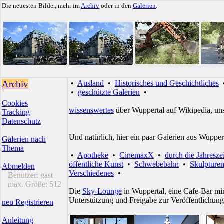
Die neuesten Bilder, mehr im
Archiv
oder in den
Galerien
.
Archiv
•
Ausland
•
Historisches und Geschichtliches
•
geschützte Galerien
•
Cookies
wissenswertes
über Wuppertal auf Wikipedia, un
Tracking
Datenschutz
Und natürlich, hier ein paar Galerien aus Wupper
Galerien nach
Thema
•
Apotheke
•
CinemaxX
•
durch die Jahresze
öffentliche Kunst
•
Schwebebahn
•
Skulpture
Abmelden
Verschiedenes
•
Benutzer:
gast
max. Größe:
512
Die
Sky-Lounge
in Wuppertal, eine Cafe-Bar mir
Unterstützung und Freigabe zur Veröffentlichung
neu Registrieren
Anleitung