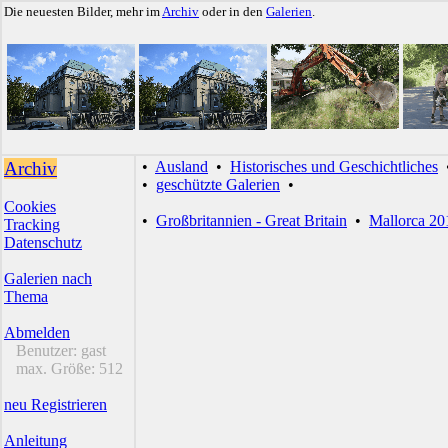
Die neuesten Bilder, mehr im
Archiv
oder in den
Galerien
.
Archiv
•
Ausland
•
Historisches und Geschichtliches
•
geschützte Galerien
•
Cookies
•
Großbritannien - Great Britain
•
Mallorca 20
Tracking
Datenschutz
Galerien nach
Thema
Abmelden
Benutzer:
gast
max. Größe:
512
neu Registrieren
Anleitung