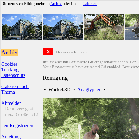
Die neuesten Bilder, mehr im
Archiv
oder in den
Galerien
.
Archiv
X
Hinweis schliessen
Ihr Browser muß animierte Gif eingeschaltet haben. Der E
Cookies
Your Browser must have animated Gif enabled. Best viewe
Tracking
Datenschutz
Reinigung
Galerien nach
•
Wackel-3D
•
Anaglyphen
•
Thema
Abmelden
Benutzer:
gast
max. Größe:
512
neu Registrieren
Anleitung