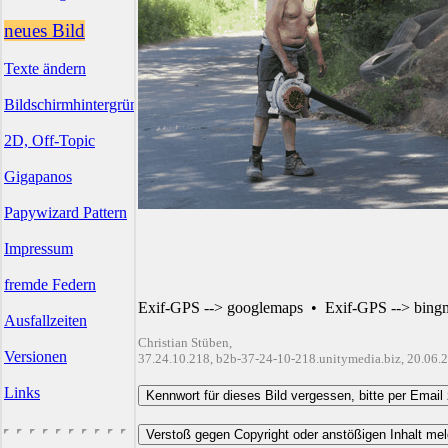
neues Bild
Texte ändern
Bildschirmhintergründe
2D, Off-Topic
Gigapanos
Papywizard Pattern
Impressum
fremde Federn
Exif-GPS --> googlemaps
•
Exif-GPS --> bing
Ausfallzeiten
Christian Stüben,
Versionen
37.24.10.218, b2b-37-24-10-218.unitymedia.biz, 20.06.
Links