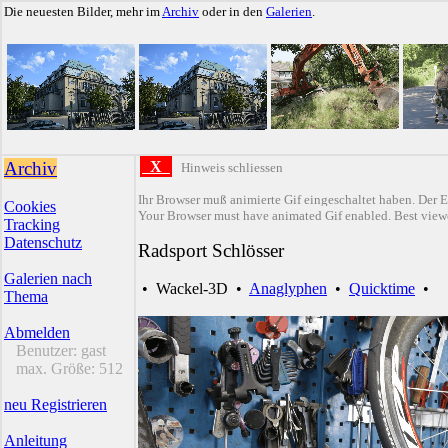
Die neuesten Bilder, mehr im
Archiv
oder in den
Galerien
.
Archiv
X
Hinweis schliessen
Ihr Browser muß animierte Gif eingeschaltet haben. Der E
Cookies
Your Browser must have animated Gif enabled. Best viewe
Tracking
Datenschutz
Radsport Schlösser
Galerien nach
•
Wackel-3D
•
Anaglyphen
•
Quicktime
•
Thema
Abmelden
Benutzer:
gast
max. Größe:
512
neu Registrieren
Anleitung