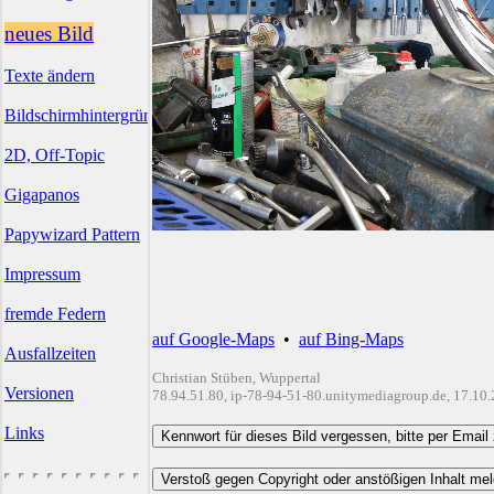
neues Bild
Texte ändern
Bildschirmhintergründe
2D, Off-Topic
Gigapanos
Papywizard Pattern
Impressum
fremde Federn
auf Google-Maps
•
auf Bing-Maps
Ausfallzeiten
Christian Stüben, Wuppertal
Versionen
78.94.51.80, ip-78-94-51-80.unitymediagroup.de, 17.10
Links