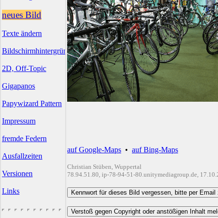
neues Bild
Texte ändern
Bildschirmhintergründe
2D, Off-Topic
Gigapanos
Papywizard Pattern
Impressum
fremde Federn
auf Google-Maps
•
auf Bing-Maps
Ausfallzeiten
Christian Stüben, Wuppertal
Versionen
78.94.51.80, ip-78-94-51-80.unitymediagroup.de, 17.10
Links