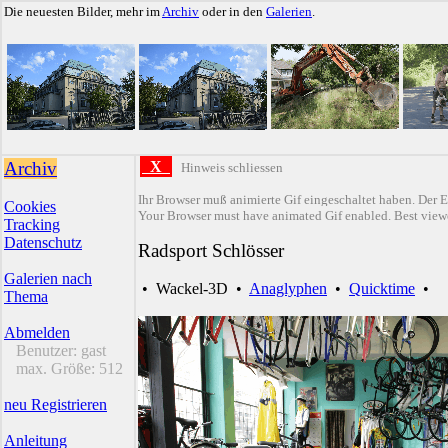
Die neuesten Bilder, mehr im
Archiv
oder in den
Galerien
.
Archiv
X
Hinweis schliessen
Ihr Browser muß animierte Gif eingeschaltet haben. Der E
Cookies
Your Browser must have animated Gif enabled. Best viewe
Tracking
Datenschutz
Radsport Schlösser
Galerien nach
•
Wackel-3D
•
Anaglyphen
•
Quicktime
•
Thema
Abmelden
Benutzer:
gast
max. Größe:
512
neu Registrieren
Anleitung