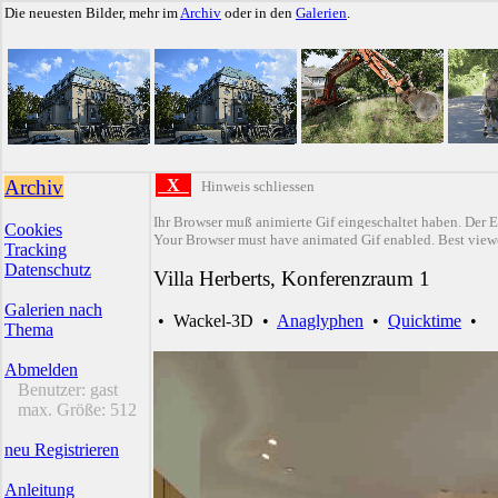
Die neuesten Bilder, mehr im
Archiv
oder in den
Galerien
.
Archiv
X
Hinweis schliessen
Ihr Browser muß animierte Gif eingeschaltet haben. Der E
Cookies
Your Browser must have animated Gif enabled. Best viewe
Tracking
Datenschutz
Villa Herberts, Konferenzraum 1
Galerien nach
•
Wackel-3D
•
Anaglyphen
•
Quicktime
•
Thema
Abmelden
Benutzer:
gast
max. Größe:
512
neu Registrieren
Anleitung