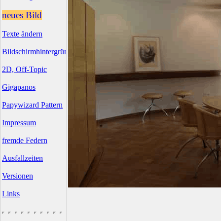
neues Bild
Texte ändern
Bildschirmhintergründe
2D, Off-Topic
Gigapanos
Papywizard Pattern
Impressum
fremde Federn
Ausfallzeiten
Versionen
Links