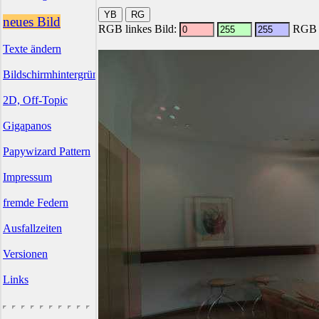
neues Bild
RGB linkes Bild:
RGB r
Texte ändern
Bildschirmhintergründe
2D, Off-Topic
Gigapanos
Papywizard Pattern
Impressum
fremde Federn
Ausfallzeiten
Versionen
Links