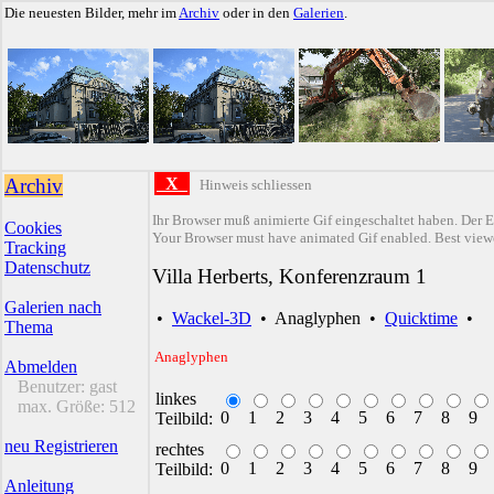
Die neuesten Bilder, mehr im
Archiv
oder in den
Galerien
.
Archiv
X
Hinweis schliessen
Ihr Browser muß animierte Gif eingeschaltet haben. Der E
Cookies
Your Browser must have animated Gif enabled. Best viewe
Tracking
Datenschutz
Villa Herberts, Konferenzraum 1
Galerien nach
•
Wackel-3D
•
Anaglyphen
•
Quicktime
•
Thema
Anaglyphen
Abmelden
Benutzer:
gast
linkes
max. Größe:
512
0
1
2
3
4
5
6
7
8
9
Teilbild:
neu Registrieren
rechtes
0
1
2
3
4
5
6
7
8
9
Teilbild:
Anleitung