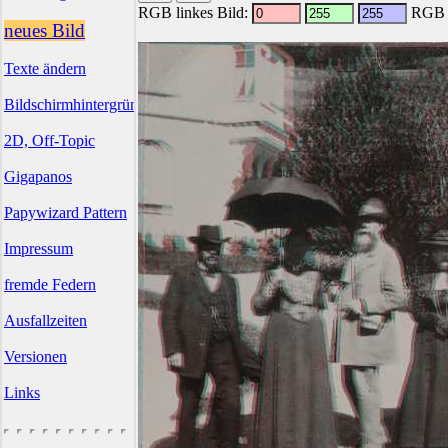
RGB linkes Bild:
RGB r
neues Bild
Texte ändern
Bildschirmhintergründe
2D, Off-Topic
Gigapanos
Papywizard Pattern
Impressum
fremde Federn
Ausfallzeiten
Versionen
Links