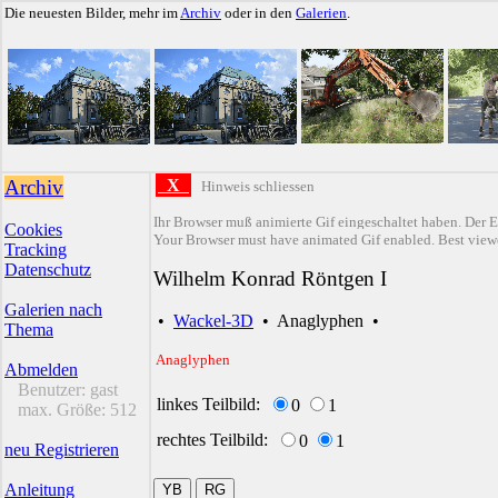
Die neuesten Bilder, mehr im
Archiv
oder in den
Galerien
.
Archiv
X
Hinweis schliessen
Ihr Browser muß animierte Gif eingeschaltet haben. Der E
Cookies
Your Browser must have animated Gif enabled. Best viewe
Tracking
Datenschutz
Wilhelm Konrad Röntgen I
Galerien nach
•
Wackel-3D
•
Anaglyphen
•
Thema
Anaglyphen
Abmelden
Benutzer:
gast
linkes Teilbild:
0
1
max. Größe:
512
rechtes Teilbild:
0
1
neu Registrieren
Anleitung