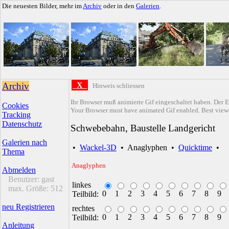
Die neuesten Bilder, mehr im
Archiv
oder in den
Galerien
.
Archiv
X
Hinweis schliessen
Ihr Browser muß animierte Gif eingeschaltet haben. Der E
Cookies
Your Browser must have animated Gif enabled. Best viewe
Tracking
Datenschutz
Schwebebahn, Baustelle Landgericht
Galerien nach
•
Wackel-3D
•
Anaglyphen
•
Quicktime
•
Thema
Anaglyphen
Abmelden
Benutzer:
gast
linkes
max. Größe:
512
0
1
2
3
4
5
6
7
8
9
Teilbild:
neu Registrieren
rechtes
0
1
2
3
4
5
6
7
8
9
Teilbild:
Anleitung