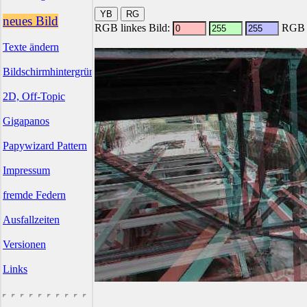
neues Bild
RGB linkes Bild:
RGB r
Texte ändern
Bildschirmhintergründe
2D, Off-Topic
Gigapanos
Papywizard Pattern
Impressum
fremde Federn
Ausfallzeiten
Versionen
Links