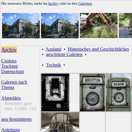
Die neuesten Bilder, mehr im
Archiv
oder in den
Galerien
.
Archiv
•
Ausland
•
Historisches und Geschichtliches
•
geschützte Galerien
•
Cookies
•
Technik
•
Tracking
Datenschutz
Galerien nach
Thema
Abmelden
Benutzer:
gast
max. Größe:
512
neu Registrieren
Anleitung