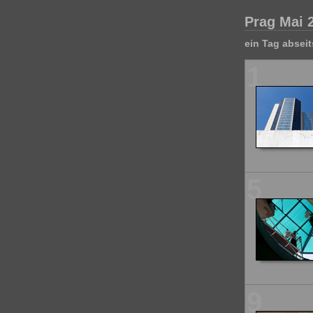
Prag Mai 
ein Tag absei
1
5
9