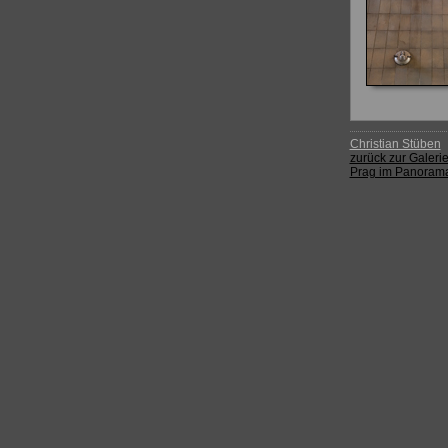
Christian Stüben
zurück zur Galerie
Prag im Panoram