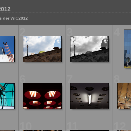
2012
ts der WIC2012
2
3
4
6
7
8
10
11
12