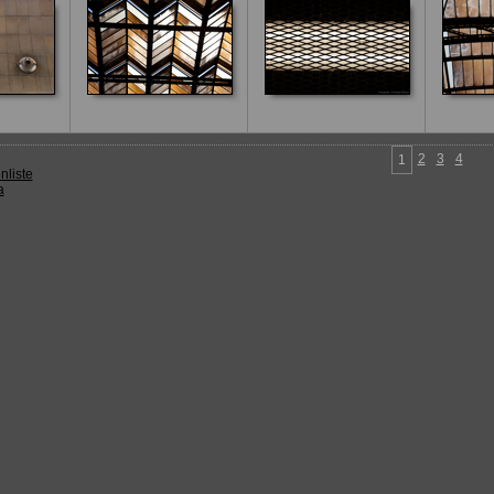
2
3
4
1
nliste
a