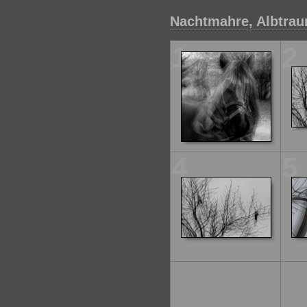
Nachtmahre, Albtraum
1
2
4
5