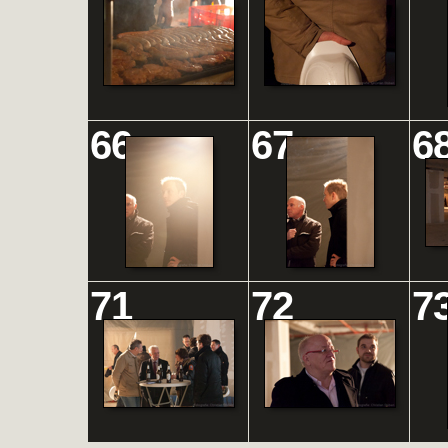
66
67
6
71
72
7