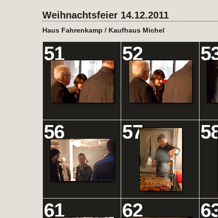
Weihnachtsfeier 14.12.2011
Haus Fahrenkamp / Kaufhaus Michel
51
52
5
56
57
5
61
62
6