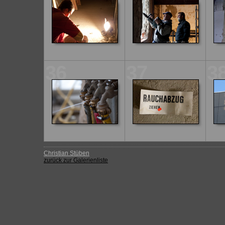
36
37
3
Christian Stüben
zurück zur Galerienliste