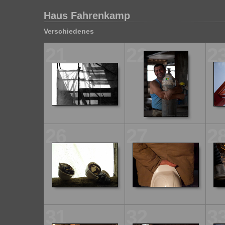
Haus Fahrenkamp
Verschiedenes
21
22
2
26
27
2
31
32
3