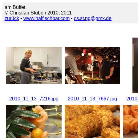
am Büffet
© Christian Stüben 2010, 2011
zurück
•
www.haifischbar.com
•
cs.st.ng@gmx.de
2010_11_13_7216.jpg
2010_11_13_7667.jpg
2010