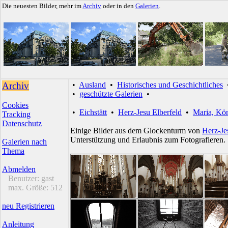
Die neuesten Bilder, mehr im
Archiv
oder in den
Galerien
.
Archiv
•
Ausland
•
Historisches und Geschichtliches
•
geschützte Galerien
•
Cookies
•
Eichstätt
•
Herz-Jesu Elberfeld
•
Maria, Kön
Tracking
Datenschutz
Einige Bilder aus dem Glockenturm von
Herz-Je
Unterstützung und Erlaubnis zum Fotografieren.
Galerien nach
Thema
Abmelden
Benutzer:
gast
max. Größe:
512
neu Registrieren
Anleitung