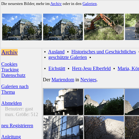
Die neuesten Bilder, mehr im
Archiv
oder in den
Galerien
.
Archiv
•
Ausland
•
Historisches und Geschichtliches
•
geschützte Galerien
•
Cookies
•
Eichstätt
•
Herz-Jesu Elberfeld
•
Maria, Kön
Tracking
Datenschutz
Der
Mariendom
in
Neviges
.
Galerien nach
Thema
Abmelden
Benutzer:
gast
max. Größe:
512
neu Registrieren
Anleitung