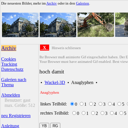
Die neuesten Bilder, mehr im
Archiv
oder in den
Galerien
.
Archiv
X
Hinweis schliessen
Ihr Browser muß animierte Gif eingeschaltet haben. Der E
Cookies
Your Browser must have animated Gif enabled. Best viewe
Tracking
Datenschutz
hoch damit
Galerien nach
•
Wackel-3D
•
Anaglyphen
•
Thema
Anaglyphen
Abmelden
Benutzer:
gast
linkes Teilbild:
0
1
2
3
4
5
max. Größe:
512
rechtes Teilbild:
0
1
2
3
4
5
neu Registrieren
Anleitung