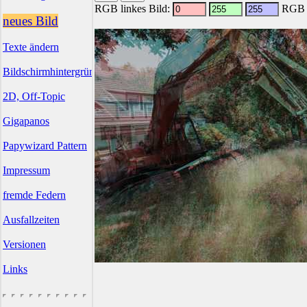
RGB linkes Bild:
RGB r
neues Bild
Texte ändern
Bildschirmhintergründe
2D, Off-Topic
Gigapanos
Papywizard Pattern
Impressum
fremde Federn
Ausfallzeiten
Versionen
Links