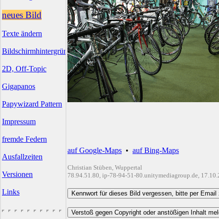
neues Bild
Texte ändern
Bildschirmhintergründe
2D, Off-Topic
Gigapanos
Papywizard Pattern
Impressum
fremde Federn
auf Google-Maps
•
auf Bing-Maps
Ausfallzeiten
Christian Stüben, Wuppertal
Versionen
78.94.51.80, ip-78-94-51-80.unitymediagroup.de, 17.10
Links