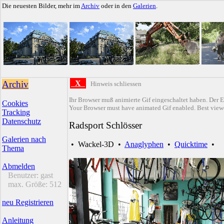
Die neuesten Bilder, mehr im
Archiv
oder in den
Galerien
.
Archiv
X
Hinweis schliessen
Ihr Browser muß animierte Gif eingeschaltet haben. Der E
Cookies
Your Browser must have animated Gif enabled. Best viewe
Tracking
Datenschutz
Radsport Schlösser
Galerien nach
•
Wackel-3D
•
Anaglyphen
•
Quicktime
•
Thema
Abmelden
Benutzer:
gast
max. Größe:
512
neu Registrieren
Anleitung