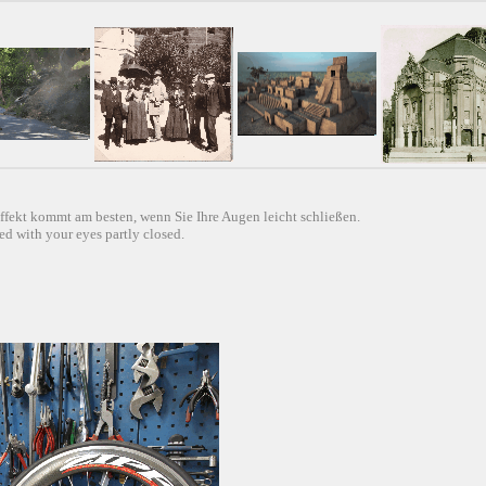
ffekt kommt am besten, wenn Sie Ihre Augen leicht schließen.
d with your eyes partly closed.