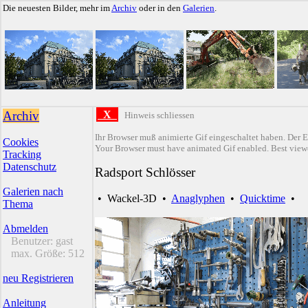
Die neuesten Bilder, mehr im
Archiv
oder in den
Galerien
.
Archiv
X
Hinweis schliessen
Ihr Browser muß animierte Gif eingeschaltet haben. Der E
Cookies
Your Browser must have animated Gif enabled. Best viewe
Tracking
Datenschutz
Radsport Schlösser
Galerien nach
•
Wackel-3D
•
Anaglyphen
•
Quicktime
•
Thema
Abmelden
Benutzer:
gast
max. Größe:
512
neu Registrieren
Anleitung