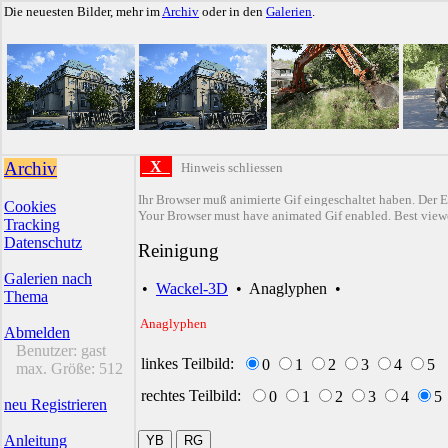
Die neuesten Bilder, mehr im
Archiv
oder in den
Galerien
.
Archiv
X
Hinweis schliessen
Ihr Browser muß animierte Gif eingeschaltet haben. Der E
Cookies
Your Browser must have animated Gif enabled. Best viewe
Tracking
Datenschutz
Reinigung
Galerien nach
•
Wackel-3D
•
Anaglyphen
•
Thema
Anaglyphen
Abmelden
Benutzer:
gast
linkes Teilbild:
0
1
2
3
4
5
max. Größe:
512
rechtes Teilbild:
0
1
2
3
4
5
neu Registrieren
Anleitung