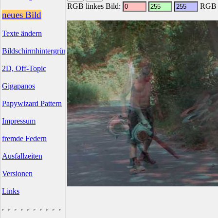
RGB linkes Bild:
RGB r
neues Bild
Texte ändern
Bildschirmhintergründe
2D, Off-Topic
Gigapanos
Papywizard Pattern
Impressum
fremde Federn
Ausfallzeiten
Versionen
Links