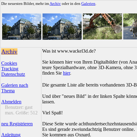
Die neuesten Bilder, mehr im
Archiv
oder in den
Galerien
.
Archiv
Was ist www.wackel3d.de?
Sie können hier von Ihren Digitalbilder (von Ana
Cookies
teure Spezialhardware, ohne 3D-Kamera, ohne 3D
Tracking
finden Sie
hier
.
Datenschutz
Die gesamte Liste alle bereits vorhandenen 3D-B
Galerien nach
Thema
Und über "neues Bild" in der linken Spalte könn
Abmelden
lassen.
Benutzer:
gast
max. Größe:
512
Viel Spaß!
neu Registrieren
Diese Seite wurde achthundertsechzehntausendsi
Es sind gerade zweiundachtzig Benutzer online.
Anleitung
Sie kommen aus Oxnard.