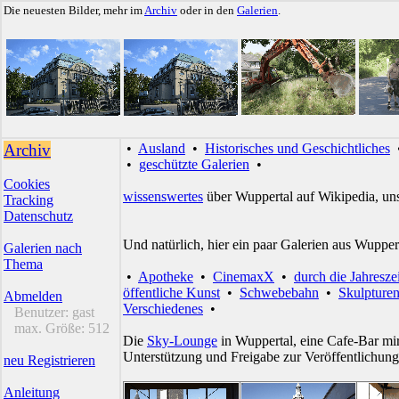
Die neuesten Bilder, mehr im
Archiv
oder in den
Galerien
.
Archiv
•
Ausland
•
Historisches und Geschichtliches
•
geschützte Galerien
•
Cookies
wissenswertes
über Wuppertal auf Wikipedia, un
Tracking
Datenschutz
Und natürlich, hier ein paar Galerien aus Wupper
Galerien nach
Thema
•
Apotheke
•
CinemaxX
•
durch die Jahresze
öffentliche Kunst
•
Schwebebahn
•
Skulpture
Abmelden
Verschiedenes
•
Benutzer:
gast
max. Größe:
512
Die
Sky-Lounge
in Wuppertal, eine Cafe-Bar mir
Unterstützung und Freigabe zur Veröffentlichung
neu Registrieren
Anleitung