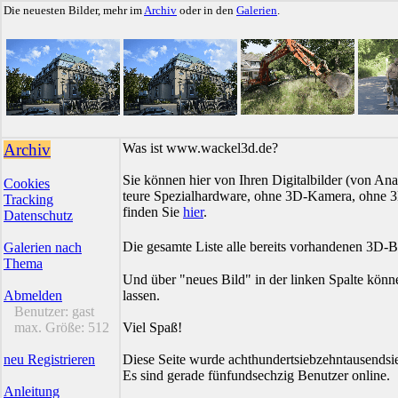
Die neuesten Bilder, mehr im
Archiv
oder in den
Galerien
.
Archiv
Was ist www.wackel3d.de?
Sie können hier von Ihren Digitalbilder (von Ana
Cookies
teure Spezialhardware, ohne 3D-Kamera, ohne 3D
Tracking
finden Sie
hier
.
Datenschutz
Die gesamte Liste alle bereits vorhandenen 3D-B
Galerien nach
Thema
Und über "neues Bild" in der linken Spalte könn
Abmelden
lassen.
Benutzer:
gast
max. Größe:
512
Viel Spaß!
neu Registrieren
Diese Seite wurde achthundertsiebzehntausendsi
Es sind gerade fünfundsechzig Benutzer online.
Anleitung