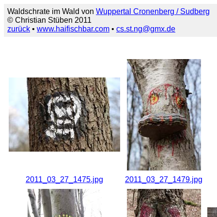
Waldschrate im Wald von
Wuppertal Cronenberg / Sudberg
© Christian Stüben 2011
zurück
•
www.haifischbar.com
•
cs.st.ng@gmx.de
2011_03_27_1475.jpg
2011_03_27_1479.jpg