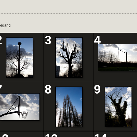
ergang
2
3
4
7
8
9