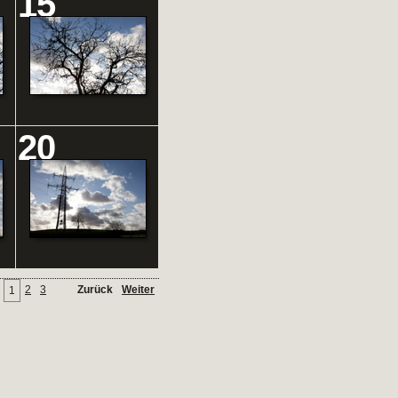
15
20
2
3
Zurück
Weiter
1