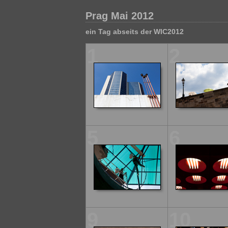
Prag Mai 2012
ein Tag abseits der WIC2012
1
2
5
6
9
10