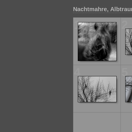
Nachtmahre, Albtraum
1
2
4
5