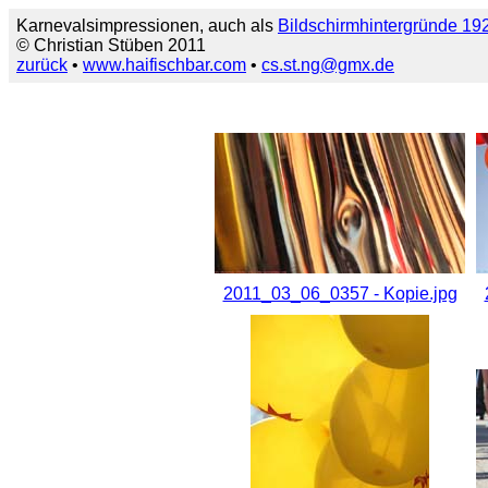
Karnevalsimpressionen, auch als
Bildschirmhintergründe 1
© Christian Stüben 2011
zurück
•
www.haifischbar.com
•
cs.st.ng@gmx.de
2011_03_06_0357 - Kopie.jpg